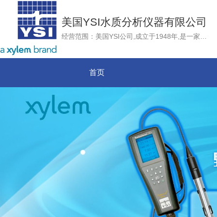
美国YSI水质分析仪器有限公司
经营范围：美国YSI公司,成立于1948年,是一家雇员拥有制企业，总部位于美国俄亥俄州，是目前世界上唯一一家同时掌握水质与流速流量测量技术的集团公司。YSI集团作为国际上领先的水质、流速流量监测仪器制造商，以世界领先的传感器技术为核心，不断推出最先进的水质和流量监测产品、技术和服务，致力于为用户提供准确、可靠和高品质的测量仪器和服务
首页