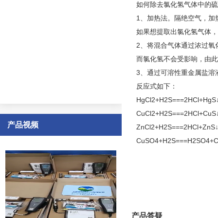
如何除去氯化氢气体中的硫
1、加热法。隔绝空气，加
如果想提取出氯化氢气体，
2、将混合气体通过浓过氧化
而氯化氢不会受影响，由此
3、通过可溶性重金属盐溶
反应式如下：

HgCl2+H2S===2HCl+HgS↓
CuCl2+H2S===2HCl+CuS↓
产品视频
ZnCl2+H2S===2HCl+ZnS↓
CuSO4+H2S===H2SO4+C
产品答疑