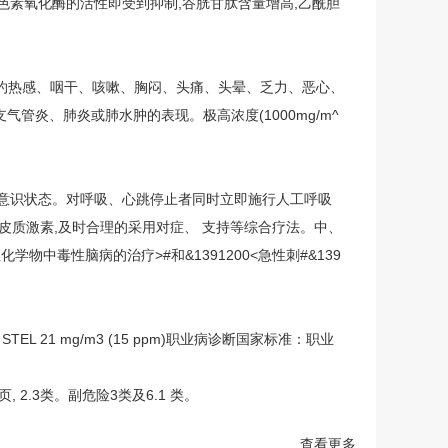
色素氧化酶的活性即受到抑制,谷胱甘肽含量增高,乙酰胆
灼热感、咽干、咳嗽、胸闷、头痛、头晕、乏力、恶心、
管炎、肺炎或肺水肿的表现。极高浓度(1000mg/m^
和意识状态。对呼吸、心跳停止者同时立即施行人工呼吸
糖皮质激素,及时合理的采用对症、 支持等综合疗法。中、
物中毒性脑病的治疗>#和&1391200<急性刺#&139
), STEL 21 mg/m3 (15 ppm)职业病诊断国家标准：职业
8页, 2.3类。副危险3类及6.1 类。
查看更多