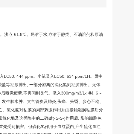
9℃。沸点-61.8℃。易溶于水,亦溶于醇类、石油溶剂和原油
吸入LC50: 444 ppm。小鼠吸入LC50: 634 ppm/1H。属中
酸盐等经尿排出; 一部分游离的硫化氢则经肺排出。无体
后嗅觉疲劳,不再闻到臭气。吸入300mg/m3/1小时, 6～
分钟, 发生肺水肿、支气管炎及肺炎,头痛、头昏、步态不稳、
而死亡。硫化氢对粘膜的局部刺激作用系由接触湿润粘膜后分
酶及这类酶中的二硫键(-S-S-)作用后, 影响细胞色
而首先受到损害。但硫化氢作用于血红蛋白,产生硫化血红