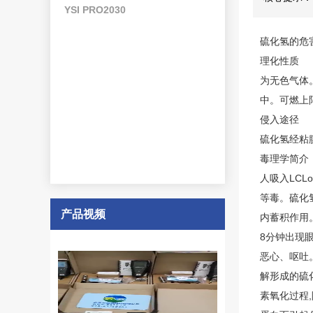
YSI PRO2030
硫化氢的危
理化性质
为无色气体。
中。可燃上限
侵入途径
硫化氢
经粘
毒理学简介
人吸入LCLo:
等毒。
硫化
产品视频
内蓄积作用。
8分钟出现眼
恶心、呕吐
解形成的硫
素氧化过程