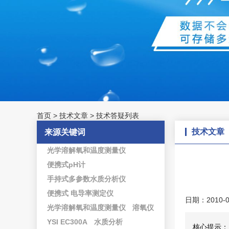
首页
>
技术文章
>
技术答疑列表
技术文章
来源关键词
光学溶解氧和温度测量仪
便携式pH计
手持式多参数水质分析仪
便携式 电导率测定仪
日期：2010-0
光学溶解氧和温度测量仪
溶氧仪
YSI EC300A
水质分析
核心提示：