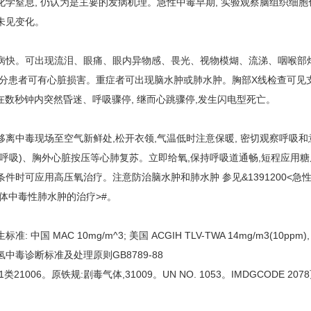
化学窒息, 仍认为是主要的发病机理。急性中毒早期, 实验观察脑组织细胞
未见变化。
病快。可出现流泪、眼痛、眼内异物感、畏光、视物模煳、流涕、咽喉部
部分患者可有心脏损害。重症者可出现脑水肿或肺水肿。胸部X线检查可见支气
可在数秒钟内突然昏迷、呼吸骤停, 继而心跳骤停,发生闪电型死亡。
移离中毒现场至空气新鲜处,松开衣领,气温低时注意保暖, 密切观察呼吸
口呼吸)、胸外心脏按压等心肺复苏。立即给氧,保持呼吸道通畅,短程应用
件时可应用高压氧治疗。注意防治脑水肿和肺水肿 参见&1391200<急性化学
气体中毒性肺水肿的治疗>#。
: 中国 MAC 10mg/m^3; 美国 ACGIH TLV-TWA 14mg/m3(10ppm
中毒诊断标准及处理原则GB8789-88
1类21006。原铁规:剧毒气体,31009。UN NO. 1053。IMDGCODE 207