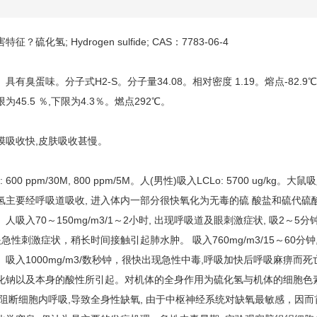
害特征？
硫化氢; Hydrogen sulfide; CAS：7783-06-4
具有臭蛋味。分子式H2-S。分子量34.08。相对密度 1.19。熔点-82.
为45.5 ％,下限为4.3％。燃点292℃。
膜吸收快,皮肤吸收甚慢。
 600 ppm/30M, 800 ppm/5M。人(男性)吸入LCLo: 5700 ug/kg。大鼠
氢
主要经呼吸道吸收, 进入体内一部分很快氧化为无毒的硫 酸盐和硫代硫
人吸入70～150mg/m3/1～2小时, 出现呼吸道及眼刺激症状, 吸2～5分钟
急性刺激症状，稍长时间接触引起肺水肿。 吸入760mg/m3/15～60
。吸入1000mg/m3/数秒钟，很快出现急性中毒,呼吸加快后呼吸麻痹
化钠以及本身的酸性所引起。对机体的全身作用为硫化氢与机体的细胞色素氧化
,阻断细胞内呼吸,导致全身性缺氧, 由于中枢神经系统对缺氧最敏感，因