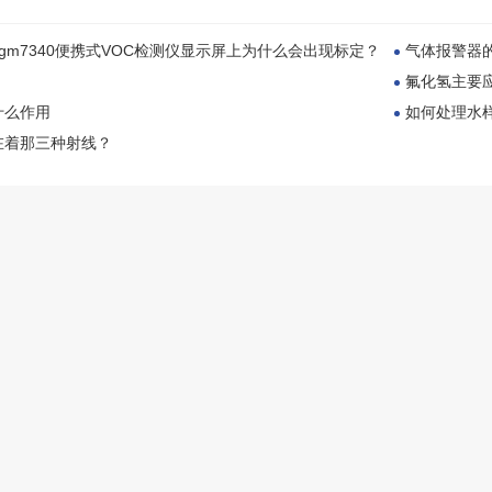
gm7340便携式VOC检测仪显示屏上为什么会出现标定？
气体报警器
氟化氢主要
什么作用
如何处理水
在着那三种射线？