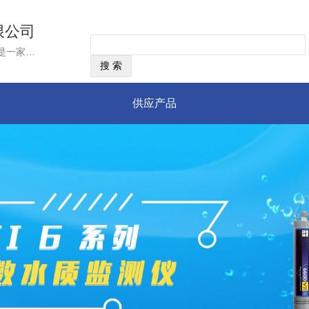
限公司
经营范围：美国YSI公司,成立于1948年,是一家雇员拥有制企业，总部位于美国俄亥俄州，是目前世界上唯一一家同时掌握水质与流速流量测量技术的集团公司。YSI集团作为国际上领先的水质、流速流量监测仪器制造商，以世界领先的传感器技术为核心，不断推出最先进的水质和流量监测产品、技术和服务，致力于为用户提供准确、可靠和高品质的测量仪器和服务
供应产品