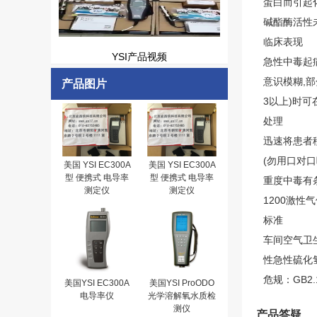
蛋白而引起
碱酯酶活性
临床表现
YSI产品视频
急性中毒起
意识模糊,
产品图片
3以上)时
处理
迅速将患者
(勿用口对
美国 YSI EC300A
美国 YSI EC300A
型 便携式 电导率
型 便携式 电导率
重度中毒有条
测定仪
测定仪
1200激性
标准
车间空气卫生标准
性急性硫化氢
危规：GB2.
美国YSI EC300A
美国YSI ProODO
电导率仪
光学溶解氧水质检
测仪
产品答疑