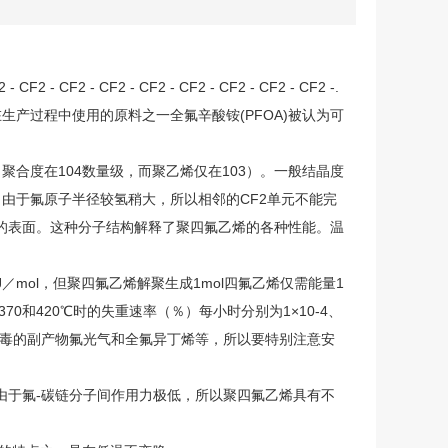
 - CF2 - CF2 - CF2 - CF2 - CF2 - CF2 -.
生产过程中使用的原料之一全氟辛酸铵(PFOA)被认为可
合度在104数量级，而聚乙烯仅在103）。一般结晶度
列，由于氟原子半径较氢稍大，所以相邻的CF2单元不能完
的表面。这种分子结构解释了聚四氟乙烯的各种性能。温
。
J／mol，但聚四氟乙烯解聚生成1mol四氟乙烯仅需能量1
70和420℃时的失重速率（％）每小时分别为1×10-4、
产生剧毒的副产物氟光气和全氟异丁烯等，所以要特别注意安
由于氟-碳链分子间作用力极低，所以聚四氟乙烯具有不