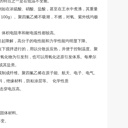
子的特点之一是在低温不变脆。
例如在浓硫酸、硝酸、盐酸，甚至在王水中煮沸，其重量
／100g）。聚四氟乙烯不吸潮，不燃，对氧、紫外线均极
、体积电阻率和耐电弧性都较高。
射后引起降解，高分子的电性能和力学性能均明显下降。
在下搅拌进行的，用以分散反应热，并便于控制温度。聚
机过氧化物为引发剂，也可以用氧化还原引发体系。每摩尔
酸或其盐类。
或制成纤维。聚四氟乙烯在原子能、航天、电子、电气、
料，绝缘材料，防粘涂层等。 化学性质
，击穿电压高。
的固体材料。
不变。