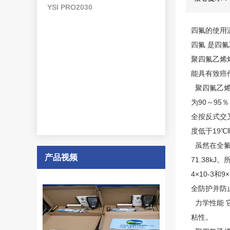
YSI PRO2030
四氟的使用
四氟 是四氟乙烯
聚四氟乙烯
能具有致癌
聚四氟乙烯
为90～95
全按反式交
度低于19℃
虽然在全氟碳
产品视频
71.38k
4×10-3
全防护并防
力学性能 
粘性。