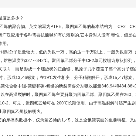
温度是多少？
的聚合物。英文缩写为PTFE。聚四氟乙烯的基本结构为. - CF2 - CF2 - CF2 - CF2
烯广泛应用于各种需要抗酸碱和有机溶剂的,它本身对人没有 毒性，但是在
作用。
相对分子质量较大，低的为数十万，高的达一千万以上，一般为数百万（聚
％，熔融温度为327～342℃。聚四氟乙烯分子中CF2单元按锯齿形状排
叉取向，而是形成一个螺旋状的扭曲链，氟原子几乎覆盖了整个高分子链
时，形成13／6螺旋；在19℃发生相变，分子稍微解开，形成15／7螺旋
化合物中碳-碳键和碳-氟键的断裂需要分别吸收能量346.94和484.88k
J。所以在高温裂解时，聚四氟乙烯主要解聚为四氟乙烯。聚四氟乙烯在260、3
和9×10-2。可见，聚四氟乙烯可在 260℃长期使用。由于高温裂解时还
止聚四氟乙烯接触明火。
它的摩擦系数极小，仅为聚乙烯的1／5，这是全氟碳表面的重要特征。又