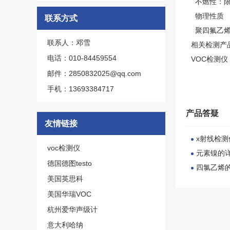
不燃性：限
物理性质
联系方式
聚四氟乙烯
联系人：邓雪
相关检测产品
电话：010-84459554
VOC检测仪
邮件：2850832025@qq.com
手机：13693384717
产品答疑
友情链接
x射线检测
voc检测仪
元素镍的
德国德图testo
四氯乙烯
美国英思科
美国华瑞VOC
杭州爱华声级计
意大利哈纳