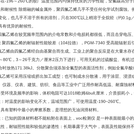
在-196～260℃的较广温度范围内均保持优良的力学性能，全氟碳高分
和耐候性 除熔融的碱金属外，聚四氟乙烯几乎不受任何化学试剂腐蚀。
变化，也几乎不溶于所有的溶剂，只在300℃以上稍溶于全烷烃（约0.1g
具有优异的耐候性。
四氟乙烯在较宽频率范围内的介电常数和介电损耗都很低，而且击穿电压
 聚四氟乙烯的耐辐射性能较差（104拉德），PGM-7340 受高能辐
氟乙烯由四氟乙烯经自由基聚合而生成。工业上的聚合反应是在大量水存
0～80℃，3～26千克力／厘米2压力下进行，可用无机的过硫酸盐、有
合时放热171.38kJ。分散聚合须添加全氟型的表面活性剂，例如全氟辛
氟乙烯可采用压缩或挤出加工成型；也可制成水分散液，用于涂层、浸渍
、仪器、仪表、建筑、纺织、食品等工业中广泛用作耐高低温、耐腐蚀材
环境及频率的影响，体积电阻可达1018欧姆&bull;厘米，介质损耗小
：对温度的影响变化不大，温域范围广，可使用温度-190~260℃。
具有塑料中最小的摩擦系数，是理想的无油润滑材料。
：已知的固体材料都不能粘附在表面上，voc检测仪 是一种表面能最小
性，耐辐照性能和较低的渗透性：长期暴露于大气中，表面及性能保持