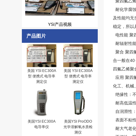
聚四氟乙烯
耐化学腐蚀
及性能均无
YSI产品视频
稳定，所以
电性能 聚
产品图片
耐辐射性能
聚合 聚四
合一般在4
四氟乙烯聚
美国 YSI EC300A
美国 YSI EC300A
型 便携式 电导率
型 便携式 电导率
应用 聚四
测定仪
测定仪
化工、机械
绝缘性：不受
耐高低温性
自润滑性：
表面不粘性
美国YSI EC300A
美国YSI ProODO
电导率仪
光学溶解氧水质检
耐大气老化
测仪