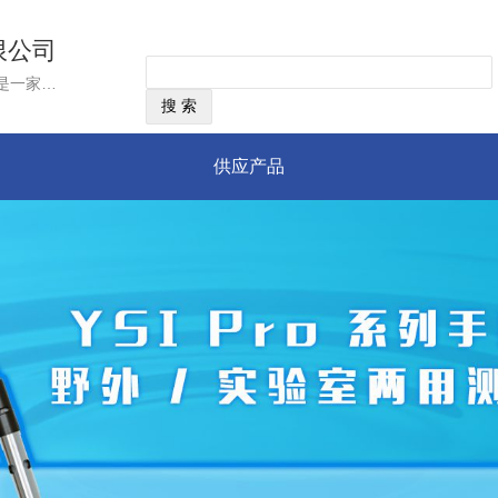
限公司
经营范围：美国YSI公司,成立于1948年,是一家雇员拥有制企业，总部位于美国俄亥俄州，是目前世界上唯一一家同时掌握水质与流速流量测量技术的集团公司。YSI集团作为国际上领先的水质、流速流量监测仪器制造商，以世界领先的传感器技术为核心，不断推出最先进的水质和流量监测产品、技术和服务，致力于为用户提供准确、可靠和高品质的测量仪器和服务
供应产品