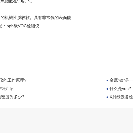
氧指数在90以下。
的机械性质较软。具有非常低的表面能
：ppb级VOC检测仪
仪的工作原理?
金属“镍”是
详细介绍
什么是voc?
的密度为多少?
X射线设备