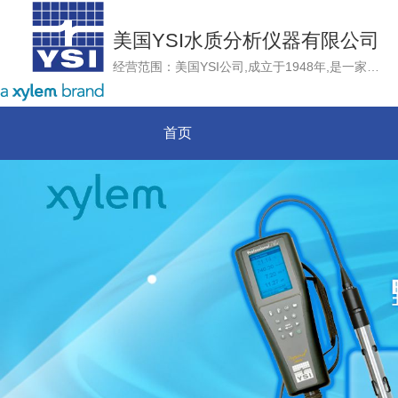
美国YSI水质分析仪器有限公司
经营范围：美国YSI公司,成立于1948年,是一家雇员拥有制企业，总部位于美国俄亥俄州，是目前世界上唯一一家同时掌握水质与流速流量测量技术的集团公司。YSI集团作为国际上领先的水质、流速流量监测仪器制造商，以世界领先的传感器技术为核心，不断推出最先进的水质和流量监测产品、技术和服务，致力于为用户提供准确、可靠和高品质的测量仪器和服务
首页