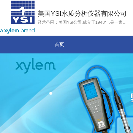
美国YSI水质分析仪器有限公司
经营范围：美国YSI公司,成立于1948年,是一家雇员拥有制企业，总部位于美国俄亥俄州，是目前世界上唯一一家同时掌握水质与流速流量测量技术的集团公司。YSI集团作为国际上领先的水质、流速流量监测仪器制造商，以世界领先的传感器技术为核心，不断推出最先进的水质和流量监测产品、技术和服务，致力于为用户提供准确、可靠和高品质的测量仪器和服务
首页