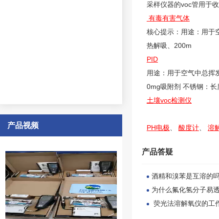
采样仪器的voc管用于
有毒有害气体
核心提示：用途：用于空气
热解吸、200m
PID
用途：用于空气中总挥发性
0mg吸附剂 不锈钢：长
土壤voc检测仪
产品视频
PH电极
、
酸度计
、
溶
产品答疑
酒精和溴苯是互溶的
为什么氟化氢分子易
荧光法溶解氧仪的工