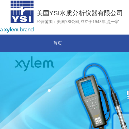
美国YSI水质分析仪器有限公司
经营范围：美国YSI公司,成立于1948年,是一家雇员拥有制企业，总部位于美国俄亥俄州，是目前世界上唯一一家同时掌握水质与流速流量测量技术的集团公司。YSI集团作为国际上领先的水质、流速流量监测仪器制造商，以世界领先的传感器技术为核心，不断推出最先进的水质和流量监测产品、技术和服务，致力于为用户提供准确、可靠和高品质的测量仪器和服务
首页