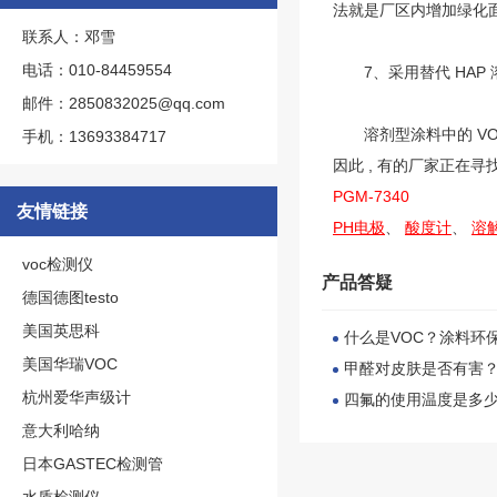
法就是厂区内增加绿化面
联系人：邓雪
电话：010-84459554
7、采用替代 HAP 
邮件：2850832025@qq.com
溶剂型涂料中的 VOC
手机：13693384717
因此 , 有的厂家正在
PGM-7340
友情链接
PH电极
、
酸度计
、
溶
voc检测仪
产品答疑
德国德图testo
美国英思科
什么是VOC？涂料环
美国华瑞VOC
甲醛对皮肤是否有害
杭州爱华声级计
四氟的使用温度是多
意大利哈纳
日本GASTEC检测管